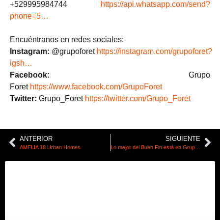
+529995984744
https://api.whatsapp.com/send?
phone=5…
Encuéntranos en redes sociales:
Instagram:
@grupoforet
https://instagram.com/grupoforet?
igsh…
Facebook:
Grupo
Foret
https://www.facebook.com/GrupoForet
Twitter:
Grupo_Foret
https://twitter.com/Grupo_Foret
ANTERIOR
SIGUIENTE
AMELIA 18 Urban Homes
Lo mejor del Buen Fin está en Grupo Foret