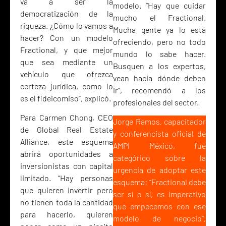
va a ser la
modelo. “Hay que cuidar
democratización de la
mucho el Fractional.
riqueza. ¿Cómo lo vamos a
Mucha gente ya lo está
hacer? Con un modelo
ofreciendo, pero no todo
Fractional, y que mejor
mundo lo sabe hacer.
que sea mediante un
Busquen a los expertos,
vehículo que ofrezca
vean hacia dónde deben
certeza jurídica, como lo
ir”, recomendó a los
es el fideicomiso”, explicó.
profesionales del sector.
Para Carmen Chong, CEO
Jorge Ramos, capacitador
de Global Real Estate
y conferencista oficial de
Alliance, este esquema
AMPI México, fue
abrirá oportunidades a
categórico sobre la
inversionistas con capital
urgencia de adoptar este
limitado. “Hay personas
esquema: “Fractional debe
que quieren invertir pero
ser sí o sí, es imperativo
no tienen toda la cantidad
que empecemos con ese
para hacerlo, quieren
modelo de negocio”,