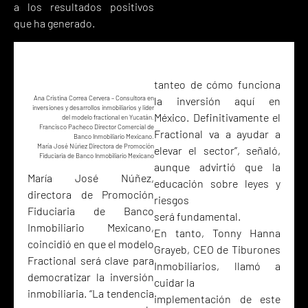
a los resultados positivos
que ha generado.
tanteo de cómo funciona
Ana Cristina Correa Cervera – Consultora en
la inversión aquí en
inversiones y desarrollos inmobiliarios y lider
México. Definitivamente el
del modelo fractional en Yucatán.
Francisco Pacheco Director Comercial de
Fractional va a ayudar a
Banco Inmobiliario Mexicano.
María José Núñez Directora de Promoción
elevar el sector”, señaló,
Fiduciaria de Banco Inmobiliario Mexicano
aunque advirtió que la
María José Núñez,
educación sobre leyes y
directora de Promoción
riesgos
Fiduciaria de Banco
será fundamental.
Inmobiliario Mexicano,
En tanto, Tonny Hanna
coincidió en que el modelo
Grayeb, CEO de Tiburones
Fractional será clave para
Inmobiliarios, llamó a
democratizar la inversión
cuidar la
inmobiliaria. “La tendencia
implementación de este