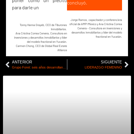
poner como un piecito
concluyó.
para darle un
Jorge Ramos, capacitador y conferencista
oficial de AMPI México y Ana Cristina Correa
Tonny Hanna Grayeb, CEO de Tiburones
Cervera – Consultora en inversiones y
Inmobiliarios.
desarrollos inmobiliarios y lider del modelo
Ana Cristina Correa Cervera, Consultora en
fractional en Yucatán.
inversiones y desarrollos inmobiliarios y líder
del modelo fractional en Yucatán.
Carmen Chong, CEO de Global Real Estate
Alliance
ANTERIOR
SIGUIENTE
Grupo Foret: seis años desarrollando patrimonio con certeza jurídica y enfoque humano – Inmobiliare Connect
LIDERAZGO FEMENINO