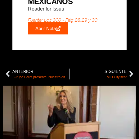
MEXICANOS
Reader for Issuu
Fuente: Los 300 - Pág 28,29 y 30
Abrir Nota
ANTERIOR
SIGUIENTE
¡Grupo Foret presente! Nuestra directora, Ana Cristina Correa Cervera, en el XXX Regio Foro Inmobiliario expandiendo fronteras y fortaleciendo nuestra red.
MID CityBeat